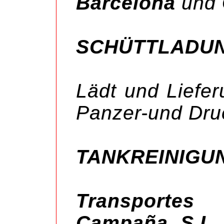
Barcelona
und
SCHÜTTLADU
Lädt und Liefe
Panzer-und Dru
TANKREINIGU
Transporte
Campaña S.L